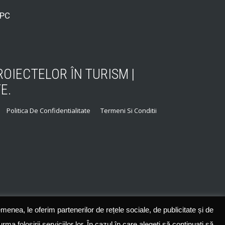
PC
OIECTELOR ÎN TURISM |
E.
Politica De Confidentialitate
Termeni Si Conditii
emenea, le oferim partenerilor de rețele sociale, de publicitate și de
rma folosirii serviciilor lor. În cazul în care alegeți să continuați să