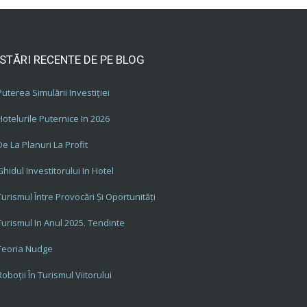
STĂRI RECENTE DE PE BLOG
Puterea Simulării Investiției
Hotelurile Puternice In 2026
De La Planuri La Profit
Ghidul Investitorului In Hotel
Turismul Între Provocări Și Oportunități
Turismul In Anul 2025. Tendinte
Teoria Nudge
Roboții În Turismul Viitorului