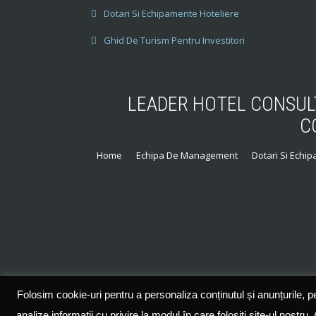
Dotari Si Echipamente Hoteliere
Ghid De Turism Pentru Investitori
LEADER HOTEL CONSULT
C
Home
Echipa De Management
Dotari Si Echi
S
E
C
O
N
Folosim cookie-uri pentru a personaliza conținutul și anunțurile, pen
D
analize informații cu privire la modul în care folosiți site-ul nostru.