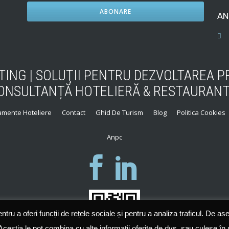
AN
ING | SOLUŢII PENTRU DEZVOLTAREA PR
ONSULTANȚĂ HOTELIERĂ & RESTAURANT
pamente Hoteliere
Contact
Ghid De Turism
Blog
Politica Cookies
Anpc
tru a oferi funcții de rețele sociale și pentru a analiza traficul. De as
 Aceștia le pot combina cu alte informații oferite de dvs. sau culese în u