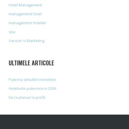
Hotel Management
management hotel
management hotelier
spa
Vanzari si Marketing
ULTIMELE ARTICOLE
Puterea simulării investiției
Hotelurile puternice in 2026
De la planuri la profit