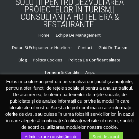
SOLUŢII PENTRU DEZVOLTAREA
PROIECTELOR ÎN TURISM |
CONSULTANȚĂ HOTELIERĂ &
RESTAURANTE.
Home
Echipa De Management
S
Dotari Si Echipamente Hoteliere
Contact
Ghid De Turism
E
Blog
Politica Cookies
Politica De Confidentialitate
C
Termeni Si Conditii
Anpc
O
Folosim cookie-uri pentru a personaliza conținutul și anunțurile,
N
pentru a oferi funcții de rețele sociale și pentru a analiza traficul.
De asemenea, le oferim partenerilor de rețele sociale, de
D
publicitate și de analize informații cu privire la modul în care
folosiți site-ul nostru. Aceștia le pot combina cu alte informații
A
oferite de dvs. sau culese în urma folosirii serviciilor lor. În cazul
în care alegeți să continuați să utilizați website-ul nostru, sunteți
R
de acord cu utilizarea modulelor noastre cookie.
Administrare consimțăminte
Sunt de acord