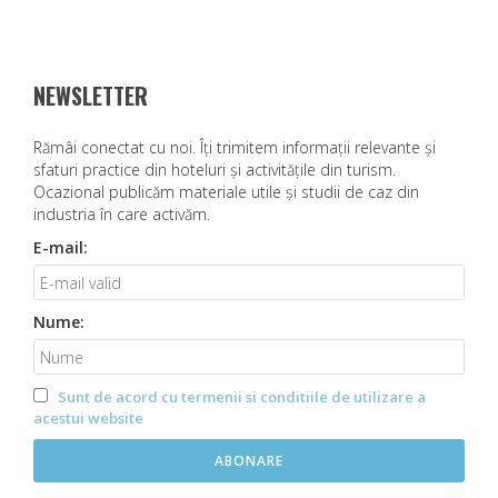
V
I
G
A
NEWSLETTER
R
E
Rămâi conectat cu noi. Îţi trimitem informaţii relevante şi
Î
sfaturi practice din hoteluri şi activităţile din turism.
Ocazional publicăm materiale utile şi studii de caz din
N
industria în care activăm.
A
R
E-mail:
T
I
Nume:
C
O
L
Sunt de acord cu termenii si conditiile de utilizare a
E
acestui website