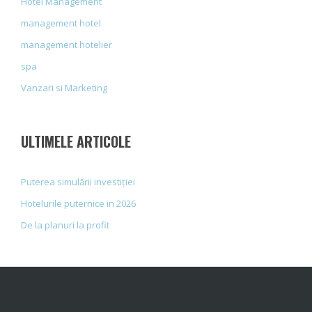
Hotel Management
management hotel
management hotelier
spa
Vanzari si Marketing
ULTIMELE ARTICOLE
Puterea simulării investiției
Hotelurile puternice in 2026
De la planuri la profit