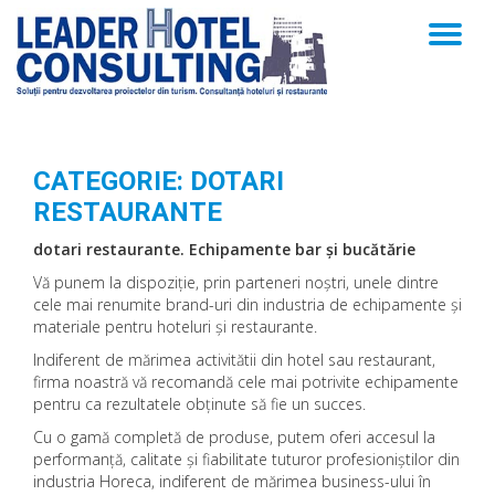
TO
Skip
to
NA
content
CATEGORIE:
DOTARI
RESTAURANTE
dotari restaurante. Echipamente bar şi bucătărie
Vă punem la dispoziție, prin parteneri noștri, unele dintre
cele mai renumite brand-uri din industria de echipamente şi
materiale pentru hoteluri şi restaurante.
Indiferent de mărimea activitătii din hotel sau restaurant,
firma noastră vă recomandă cele mai potrivite echipamente
pentru ca rezultatele obținute să fie un succes.
Cu o gamă completă de produse, putem oferi accesul la
performanţă, calitate şi fiabilitate tuturor profesioniştilor din
industria Horeca, indiferent de mărimea business-ului în