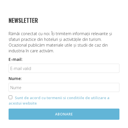
I
G
A
NEWSLETTER
R
E
Rămâi conectat cu noi. Îţi trimitem informaţii relevante şi
Î
sfaturi practice din hoteluri şi activităţile din turism.
Ocazional publicăm materiale utile şi studii de caz din
N
industria în care activăm.
A
R
E-mail:
T
I
Nume:
C
O
L
Sunt de acord cu termenii si conditiile de utilizare a
E
acestui website