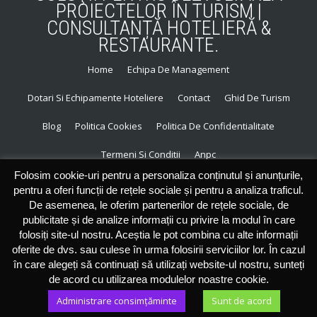
PROIECTELOR ÎN TURISM |
CONSULTANȚĂ HOTELIERĂ &
RESTAURANTE.
Home
Echipa De Management
S
Dotari Si Echipamente Hoteliere
Contact
Ghid De Turism
E
Blog
Politica Cookies
Politica De Confidentialitate
C
Termeni Si Conditii
Anpc
O
Folosim cookie-uri pentru a personaliza conținutul și anunțurile,
N
pentru a oferi funcții de rețele sociale și pentru a analiza traficul.
De asemenea, le oferim partenerilor de rețele sociale, de
D
publicitate și de analize informații cu privire la modul în care
folosiți site-ul nostru. Aceștia le pot combina cu alte informații
A
oferite de dvs. sau culese în urma folosirii serviciilor lor. În cazul
în care alegeți să continuați să utilizați website-ul nostru, sunteți
R
de acord cu utilizarea modulelor noastre cookie.
Administrare consimțăminte
Sunt de acord
Y