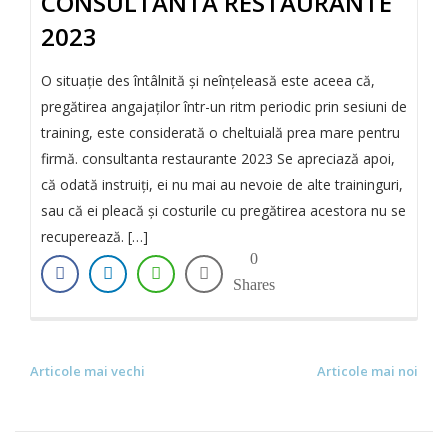
CONSULTANTA RESTAURANTE
2023
O situaţie des întâlnită și neînțeleasă este aceea că,
pregătirea angajaților într-un ritm periodic prin sesiuni de
training, este considerată o cheltuială prea mare pentru
firmă. consultanta restaurante 2023 Se apreciază apoi,
că odată instruiţi, ei nu mai au nevoie de alte traininguri,
sau că ei pleacă şi costurile cu pregătirea acestora nu se
recuperează. […]
0
Shares
Articole mai vechi
Articole mai noi
N
A
V